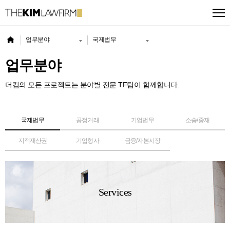
업무분야
국제법무
업무분야
더킴의 모든 프로젝트는 분야별 전문 TF팀이 함께합니다.
국제법무
공정거래
기업법무
소송/중재
지적재산권
기업형사
금융/자본시장
Services