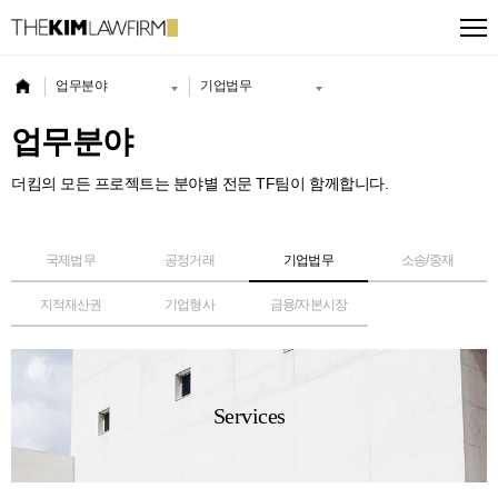
업무분야
기업법무
업무분야
더킴의 모든 프로젝트는 분야별 전문 TF팀이 함께합니다.
국제법무
공정거래
기업법무
소송/중재
지적재산권
기업형사
금융/자본시장
Services