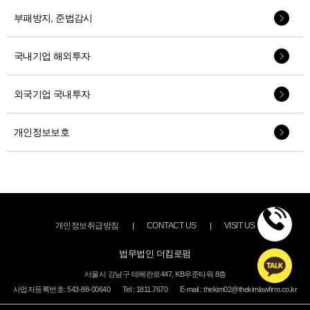
부패방지, 준법감시
국내기업 해외투자
외국기업 국내투자
개인정보보호
개인정보취급방침
CONTACT US
VISIT US
법무법인 더킴로펌
서울시 강남구 테헤란로447, KB우준타워 8층
사업자등록번호: 543-88-00640
Tel : 1811.7670
E-mail : thekim02@thekimlawfirm.co.kr