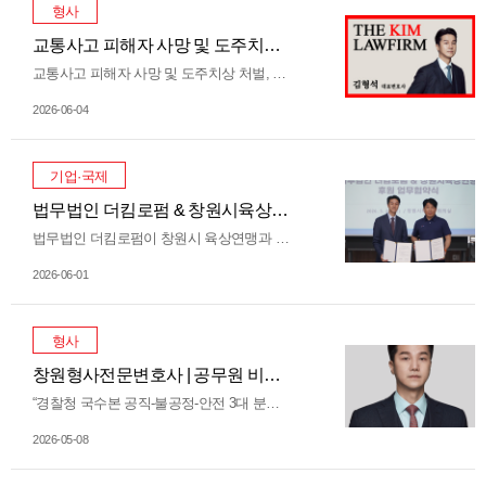
형사
교통사고 피해자 사망 및 도주치상 처벌, 어떻게 이루어질까?
교통사고 피해자 사망 및 도주치상 처벌, 어떻게 이루어질까? 교통사고는 예고 없이 발생하며, 그 결과는 피해자는 물론 가해자의 삶에도 큰 영향을 미칩니다. 우리 주위에서 발생하는 교통사고 중 단순 물적피해는 보험에 가입되어 있다면, 변호사의 조력이 굳이 필요가 없습니다. 다만, 교통사고로 인해 피해자가 사망한 경우 또는 가해 운전자가 도주하여 도주치상(뺑소니) 사건이 되어버린 경우에는 중대한 법적 책임이 따르기에 충분히 실형 선고가 가능하여 변호인 선임이 필요한 경우라 볼 수 있습니다. …
2026-06-04
기업·국제
법무법인 더킴로펌 & 창원시육상연맹 후원 업무협약식
법무법인 더킴로펌이 창원시 육상연맹과 지역 체육 발전 및 인재 양성을 위한 후원 업무협약을 체결했습니다. 이번 협약을 통해 더킴로펌은 창원시 육상 선수들이 더 나은 환경에서 기량을 펼칠 수 있도록 든든한 지원을 아끼지 않을 예정입니다. 앞으로 창원시 육상연맹과 함께 발맞추어 나아갈 지역 스포츠 활성화의 길에 따뜻한 관심과 성원을 부탁드립니다.
2026-06-01
형사
창원형사전문변호사 | 공무원 비위행위 파면 당연퇴직 주의해야
“경찰청 국수본 공직-불공정-안전 3대 분야 비리 공직자 등 1997명 송치” 공무원 신분으로 수사 기관의 조사 대상이 된다는 것은 개인의 삶을 송두리째 뒤흔드는 중차대한 사건입니다. 특히 최근 경찰청 국가수사본부가 대대적인 부패비리 특별단속 결과를 발표하며 공직 사회에 엄중한 경고장을 던진 만큼, 향후 관련 혐의(▲공직비리(금품수수·권한남용 등) ▲불공정비리(불법 리베이트·채용비리 등) ▲안전비리(부실시공·안전담합 행위) 등)로 위기에 처해 있다면 상황을 결코 가볍게 보아서는 안 됩니다. …
2026-05-08