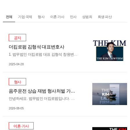
전체
기업·국제
형사
이혼·가사
민사
성범죄
회생·파산
공지
더킴로펌 김형석 대표변호사
1. 법무법인 더킴로펌 대표 김형석 창원변호사 약력 학력 마산중학교(41회) 마산고등학교(53회) 고려대학교 법학과(95학번) 고려대학교 법학과 대학원(국제거래법전공) 한국외국어대학교 곡급영어연수과정 수료(법률영어 포함) UC 버클리 로스쿨(국제소송 및 기업금융 과정 수료) 경력 제47회 사법시험 합격 | 사법연수원 제38기 법무법인 (유) 태평양 연수(기업법) 한국경영자총협회 연수(노사관계) 창원지방검찰청 검사 직무대리 중소기…
2025-04-28
형사
음주운전 상습 재범 형사처벌 가중처벌 기준 및 시동 잠금장치 의무화 총정리
안녕하세요. 법무법인 더킴로펌입니다. 음주운전 상습범과 재범을 향한 거센 비난 여론과 함께 사회적 경각심이 높아지면서, 사법부 역시 형사처벌을 대폭 강화하는 추세입니다. “한 번도 음주운전을 하지 않은 사람은 있어도, 한 번만 음주운전을 한 사람은 없다” 라는 말이 있을 정도로 음주운전은 재범률 이 매우 높은 범죄입니다. 실제로 경찰청 통계에 따르면 15년 전에 비해 전체 음주운전 단속 건수는 약 3분의 1 수준으로 줄어 들었습니다. 하지만 아이러니하게도 음…
2026-08-05
이혼·가사