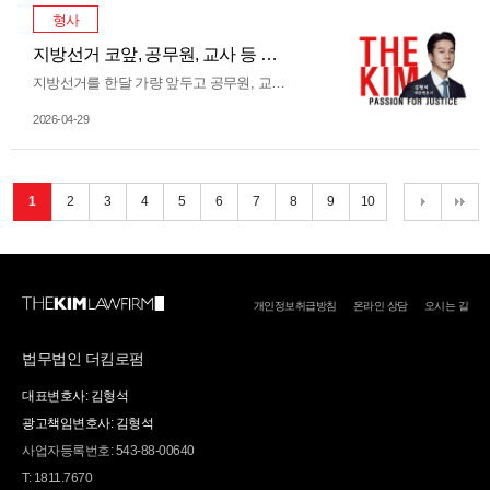
형사
지방선거 코앞, 공무원, 교사 등 공직선거법 위반 사항 유의해야
지방선거를 한달 가량 앞두고 공무원, 교사 중 공직선거법 위반으로 수사대상에 오른 사례가 늘어나고 있습니다. 공무원, 교사 등은 법에 따라 정치적 중립 의무를 지게 되는데, 일부 공무원과 교사들이 공직선거법 규정을 제대로 숙지하지 못하고, 자신이 지지하는 정치인의 SNS 활동에 ‘좋아요 버튼’을 지속적으로 누르는 등의 행위로 선관위로부터 고발당하여 수사기관의 조사를 받는 사례가 증가하고 있는 것입니다. 최근, 경찰청도 내부 직원들의 SNS 단속을 강화하기 시작하였으며, 일부 지자체는 소속 공무원…
2026-04-29
1
2
3
4
5
6
7
8
9
10
개인정보취급방침
온라인 상담
오시는 길
법무법인 더킴로펌
대표변호사: 김형석
광고책임변호사: 김형석
사업자등록번호: 543-88-00640
T: 1811.7670