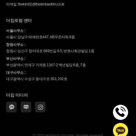
이메일: thekim02@thekimlawfirm.co.kr
더킴로펌 센터
서울사무소 :
서울시 강남구 테헤란로447, KB우준타워 8층
창원사무소 :
창원시 성산구 창이대로 689번길 4-5, 변호사회관빌딩 1층
부산사무소 :
부산광역시 연제구 거제동 1167-2 백년빌딩 6층, 7층
대구사무소 :
대구광역시 수성구 동대구로 353, 202호
더킴 미디어
ⓒ 2022 법무법인 더킴로펌. All rights reserved.